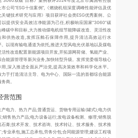
现“3060双碳”目标》案例获评2024年度北京市属国有控股
上市公司“ESG十佳案例”,《燃烧机组深度调峰性能评估及优
化关键技术研究与应用》项目获评社会类ESG优秀案例。公
司以提供安全高效洁净能源为己任,积极响应国家“3060”碳
达峰碳中和目标,大力推动煤电机组节能降碳改造、灵活性改
造和供热改造,发挥压舱石保障作用,提升清洁高效运行水
平。以现有输电通道为依托,推进大型风电光伏基地以及煤电
灵活性改造配置新能源项目开发,开拓源网荷储、氢能产业、
综合能源管理等新兴业务,加快转型升级。发挥党委领导核心
作用,深入推进全面从严治党,提高决策效率和科学化水平。
致力于打造清洁主导、电为中心、国际一流的首都综合能源
服务商。
经营范围
生产电力、热力产品;普通货运、货物专用运输(罐式);电力供
应;销售热力产品;电力设备运行;发电设备检测、修理;销售脱
硫石膏;技术开发、技术咨询、技术转让、技术服务、技术推
广;专业承包,施工总承包,劳务分包;合同能源管理;建设工程项