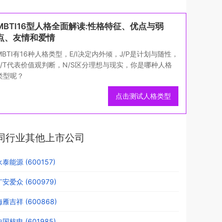
MBTI16型人格全面解读:性格特征、优点与弱
点、友情和爱情
MBTI有16种人格类型，E/I决定内外倾，J/P是计划与随性，
F/T代表价值观判断，N/S区分理想与现实，你是哪种人格
类型呢？
点击测试人格类型
同行业其他上市公司
永泰能源 (600157)
广安爱众 (600979)
梅雁吉祥 (600868)
中国核电 (601985)