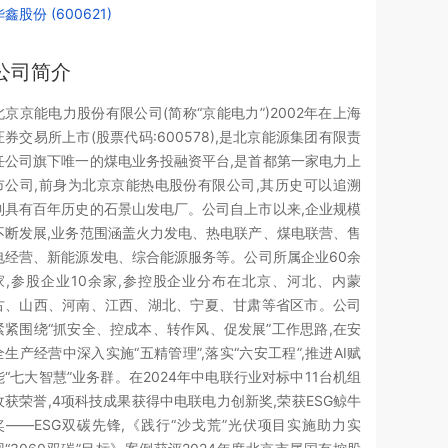
华鑫股份 (600621)
公司简介
北京京能电力股份有限公司(简称“京能电力”)2002年在上海
证券交易所上市(股票代码:600578),是北京能源集团有限责
任公司旗下唯一的煤电业务投融资平台,是首都第一家电力上
市公司,前身为北京京能热电股份有限公司,其历史可以追溯
到具有百年历史的石景山发电厂。公司自上市以来,企业规模
不断发展,业务范围涵盖火力发电、热电联产、煤电联营、售
电经营、新能源发电、综合能源服务等。公司所属企业60余
家,参股企业10余家,参控股企业分布在北京、河北、内蒙
古、山西、河南、江西、湖北、宁夏、甘肃等省区市。公司
紧紧围绕“抓安全、控成本、转作风、促发展”工作思路,在安
全生产经营中深入实施“五精管理”,落实“六安工程”,推进AI赋
能“七大智慧”业务群。在2024年中电联行业对标中11台机组
收获荣誉,4项科技成果获得中电联电力创新奖,荣获ESG鲸牛
奖——ESG双碳先锋,《践行“沙戈荒”光伏项目实施助力实