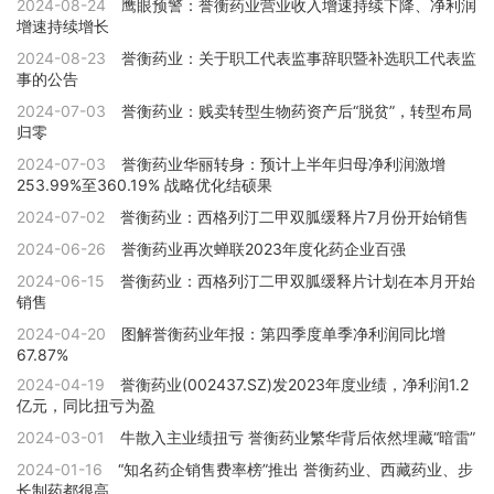
2024-08-24
鹰眼预警：誉衡药业营业收入增速持续下降、净利润
增速持续增长
2024-08-23
誉衡药业：关于职工代表监事辞职暨补选职工代表监
事的公告
2024-07-03
誉衡药业：贱卖转型生物药资产后“脱贫”，转型布局
归零
2024-07-03
誉衡药业华丽转身：预计上半年归母净利润激增
253.99%至360.19% 战略优化结硕果
2024-07-02
誉衡药业：西格列汀二甲双胍缓释片7月份开始销售
2024-06-26
誉衡药业再次蝉联2023年度化药企业百强
2024-06-15
誉衡药业：西格列汀二甲双胍缓释片计划在本月开始
销售
2024-04-20
图解誉衡药业年报：第四季度单季净利润同比增
67.87%
2024-04-19
誉衡药业(002437.SZ)发2023年度业绩，净利润1.2
亿元，同比扭亏为盈
2024-03-01
牛散入主业绩扭亏 誉衡药业繁华背后依然埋藏“暗雷”
2024-01-16
“知名药企销售费率榜”推出 誉衡药业、西藏药业、步
长制药都很高