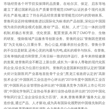
市场经营各个环节切实保障药品质量。在哈尔滨、保定、启东等地
建立了通过国家药品生产质量管理规范(GMP)认证的多个现代化医
药生产基地;建立了符合药品经营质量管理规范(GSP)的营销体系。
誉衡药业还持续继续推进以国际化为标准的产品创新,深化以中国国
情为依归的商业模式创新,推动“产品、机制、人才”三位一体的治理
机制,积极占有资源、优化资源、配置资源,布局了CMO平台、生物
药研发、慢病领域产品服务等创新业务。誉衡药业以“誉衡因您更精
彩”为文化核心,注重分享、热心公益,积极承担社会责任。誉衡分享
的不仅仅是财富,还有心灵的沟通与共鸣,成长的艰辛与快乐。在誉衡,
没有单独的成功和荣誉,只有目标一致的结伴远行。多年来持续健康
的发展,使誉衡药业不断迈上新台阶,成长为一家令人尊敬的现代化医
药企业,综合实力位居行业前列。誉衡药业是国家科技部认定的“国家
火炬计划新医药产业基地首批骨干企业”;黑龙江省政府认定的“高新
技术企业”;中国医药工业信息中心评出的“2019年度中国医药工业百
强”;中国医药企业管理协会评出的“中国最具竞争力医药上市公司20
强”;中国化学制药工业协会等多家行业协会联合评出的“2020中国化
学制药行业工业企业综合实力百强”。未来,誉衡将秉承“服务大众,创
造价值,通过产品、人才驱动,成为具有国际化视野的中国领先制药企
业”的战略愿景继续开拓进取,全力服务于公众的健康事业。