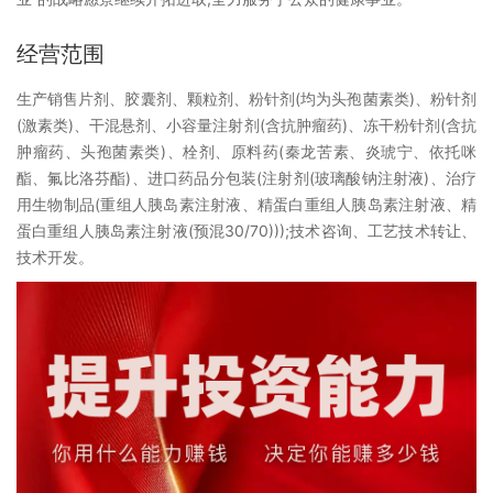
经营范围
生产销售片剂、胶囊剂、颗粒剂、粉针剂(均为头孢菌素类)、粉针剂
(激素类)、干混悬剂、小容量注射剂(含抗肿瘤药)、冻干粉针剂(含抗
肿瘤药、头孢菌素类)、栓剂、原料药(秦龙苦素、炎琥宁、依托咪
酯、氟比洛芬酯)、进口药品分包装(注射剂(玻璃酸钠注射液)、治疗
用生物制品(重组人胰岛素注射液、精蛋白重组人胰岛素注射液、精
蛋白重组人胰岛素注射液(预混30/70)));技术咨询、工艺技术转让、
技术开发。