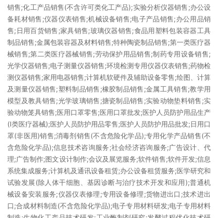
销售;化工产品销售(不含许可类化工产品);实验分析仪器销售;办公设
备耗材销售;仪器仪表销售;机械设备销售;电子产品销售;办公用品销
售;日用百货销售;家具销售;玻璃仪器销售;食品用塑料包装容器工具
制品销售;金属包装容器及材料销售;特种陶瓷制品销售;第一类医疗器
械销售;第二类医疗器械销售;劳动保护用品销售;制药专用设备销售;
光学仪器销售;电子测量仪器销售;环境检测专用仪器仪表销售;药物检
测仪器销售;家用电器销售;计算机软硬件及辅助设备零售;绘图、计算
及测量仪器销售;塑料制品销售;橡胶制品销售;金属工具销售;教学用
模型及教具销售;光学玻璃销售;搪瓷制品销售;实验动物垫料销售;实
验动物笼具销售;医用口罩零售;医用口罩批发;医护人员防护用品生产
(I类医疗器械);医护人员防护用品零售;医护人员防护用品批发;日用口
罩(非医用)销售;消毒剂销售(不含危险化学品);专用化学产品销售(不
含危险化学品);信息技术咨询服务;社会经济咨询服务;广告设计、代
理;广告制作;图文设计制作;会议及展览服务;软件销售;软件开发;信息
系统集成服务;计算机及通讯设备租赁;办公设备租赁服务;医学研究和
试验发展(除人体干细胞、基因诊断与治疗技术开发和应用);普通机
械设备安装服务;仪器仪表修理;专用设备修理;货物进出口;技术进出
口;合成材料制造(不含危险化学品);电子专用材料研发;电子专用材料
制造;生物化工产品技术研发;工业酶制剂研究;发酵过程优化技术研