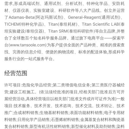
需求,形成高端试剂、通用试剂、分析试剂、特种化学品、安防耗
材、仪器仪表、实验室建设、科研软件等八大产品线。创立并运营
了Adamas-Beta(阿达玛斯试剂)、General-Reagent(通用试剂)、
TICHEM(特种化学品)、Titan(泰坦耗材)、Titan Scientific LAB(泰
坦实验建设/泰坦仪器)、Titan SRM(泰坦科研软件)等自主品牌,并整
合了全球数百个知名科学服务品牌。通过旗下电商平台——探索平
台(www.tansoole.com)为客户提供全面的产品种类、精准的搜索查
找、完善的信息介绍、便捷的购物流程、标准的配送体验,形成科学
服务行业的一站式服务平台。
经营范围
许可项目:危险化学品经营;第二类增值电信业务;第三类医疗器械经
营;建设工程施工。(依法须经批准的项目,经相关部门批准后方可开
展经营活动,具体经营项目以相关部门批准文件或许可证件为准)一般
项目:技术服务、技术开发、技术咨询、技术交流、技术转让、技术
推广;合成材料销售;生物基材料销售;表面功能材料销售;电子专用材
料销售;日用化学产品销售;石墨烯材料销售;金属基复合材料和陶瓷基
复合材料销售;新型有机活性材料销售;新型催化材料及助剂销售;染料