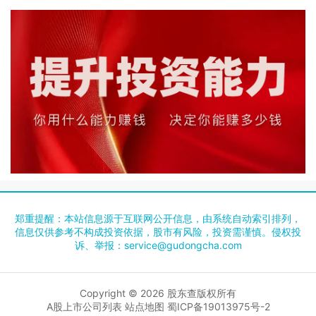
郑重提醒：本站信息源于互联网公开信息，由系统自动索引排列，
信息仅供参考不构成投资依据，股市有风险，投资需谨慎。侵权投
诉、举报：
service@gudongcha.com
Copyright © 2026
股东查
版权所有
A股上市公司列表
站点地图
蜀ICP备19013975号-2