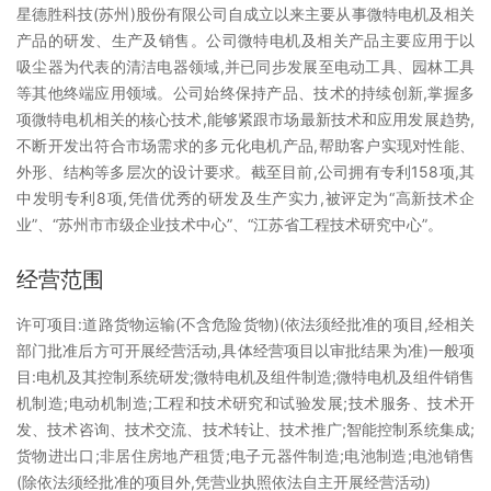
星德胜科技(苏州)股份有限公司自成立以来主要从事微特电机及相关
产品的研发、生产及销售。公司微特电机及相关产品主要应用于以
吸尘器为代表的清洁电器领域,并已同步发展至电动工具、园林工具
等其他终端应用领域。公司始终保持产品、技术的持续创新,掌握多
项微特电机相关的核心技术,能够紧跟市场最新技术和应用发展趋势,
不断开发出符合市场需求的多元化电机产品,帮助客户实现对性能、
外形、结构等多层次的设计要求。截至目前,公司拥有专利158项,其
中发明专利8项,凭借优秀的研发及生产实力,被评定为“高新技术企
业”、“苏州市市级企业技术中心”、“江苏省工程技术研究中心”。
经营范围
许可项目:道路货物运输(不含危险货物)(依法须经批准的项目,经相关
部门批准后方可开展经营活动,具体经营项目以审批结果为准)一般项
目:电机及其控制系统研发;微特电机及组件制造;微特电机及组件销售
机制造;电动机制造;工程和技术研究和试验发展;技术服务、技术开
发、技术咨询、技术交流、技术转让、技术推广;智能控制系统集成;
货物进出口;非居住房地产租赁;电子元器件制造;电池制造;电池销售
(除依法须经批准的项目外,凭营业执照依法自主开展经营活动)