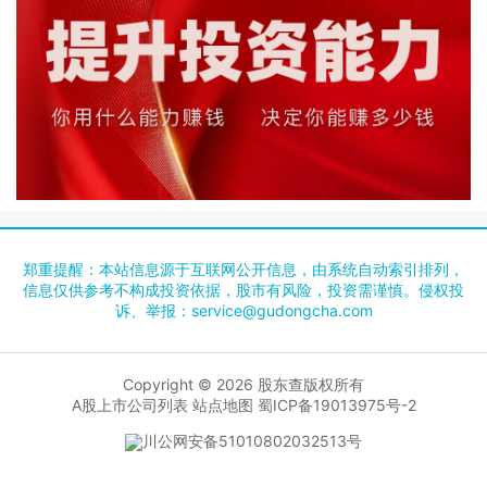
郑重提醒：本站信息源于互联网公开信息，由系统自动索引排列，
信息仅供参考不构成投资依据，股市有风险，投资需谨慎。侵权投
诉、举报：
service@gudongcha.com
Copyright © 2026
股东查
版权所有
A股上市公司列表
站点地图
蜀ICP备19013975号-2
川公网安备51010802032513号