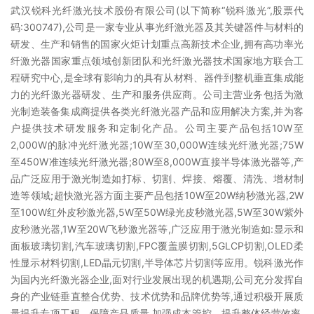
武汉锐科光纤激光技术股份有限公司(以下简称“锐科激光”,股票代
码:300747),公司是一家专业从事光纤激光器及其关键器件与材料的
研发、生产和销售的国家火炬计划重点高新技术企业,拥有高功率光
纤激光器国家重点领域创新团队和光纤激光器技术国家地方联合工
程研究中心,是全球有影响力的具有从材料、器件到整机垂直集成能
力的光纤激光器研发、生产和服务供应商。公司主营业务包括为激
光制造装备集成商提供各类光纤激光器产品和应用解决方案,并为客
户提供技术研发服务和定制化产品。公司主要产品包括10W至
2,000W的脉冲光纤激光器;10W至30,000W连续光纤激光器;75W
至450W准连续光纤激光器;80W至8,000W直接半导体激光器等,产
品广泛应用于激光制造如打标、切割、焊接、熔覆、清洗、增材制
造等领域;超快激光器方面主要产品包括10W至20W纳秒激光器,2W
至100W红外皮秒激光器,5W至50W绿光皮秒激光器,5W至30W紫外
皮秒激光器,1W至20W飞秒激光器等,广泛应用于激光制造如:显示和
面板玻璃切割,汽车玻璃切割,FPC覆盖膜切割,5GLCP切割,OLED柔
性显示材料切割,LED晶元切割,半导体芯片切割等应用。锐科激光作
为国内光纤激光器企业,面对行业发展出现的机遇期,公司充分发挥自
身的产业链垂直整合优势、技术优势和品牌优势等,通过积极开展质
量提升专项工程、保障产品质量,加强成本管控、提升整体经营效率,