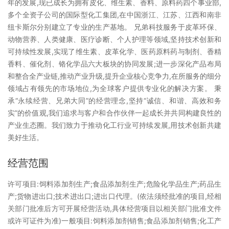
年的发展,现已成长为拥有皮化、维生素、香料、原料药四个事业部,
多个全资子公司的国际型化工集团,在中国浙江、江苏、江西和南非
纽卡斯尔分别建立了专业的生产基地。 兄弟科技服务于皮革环保、
动物营养、人类健康、医疗诊断、个人护理等领域,坚持技术创新和
可持续性发展,实现了维生素、皮革化学、医药原料药与制剂、香精
香料、催化剂、铬化学品六大板块的协同发展;进一步深化产品布局
和整合全产业链,推动产业升级,提升企业核心竞争力,在所服务的细分
领域占有领先的市场地位,为全球客户提供专业化的解决方案。 秉
承“永续经营、兄弟大同”的经营理念,坚持“诚信、和谐、高效和务
实”的价值观,我们追求与客户和合作伙伴一起成长并共同构建良性的
产业生态圈。我们致力于推动化工行业可持续发展,用技术创新共建
美好生活。
经营范围
许可项目:饲料添加剂生产;食品添加剂生产;危险化学品生产;药品生
产;货物进出口;技术进出口;进出口代理。(依法须经批准的项目,经相
关部门批准后方可开展经营活动,具体经营项目以相关部门批准文件
或许可证件为准)一般项目:饲料添加剂销售;食品添加剂销售;化工产