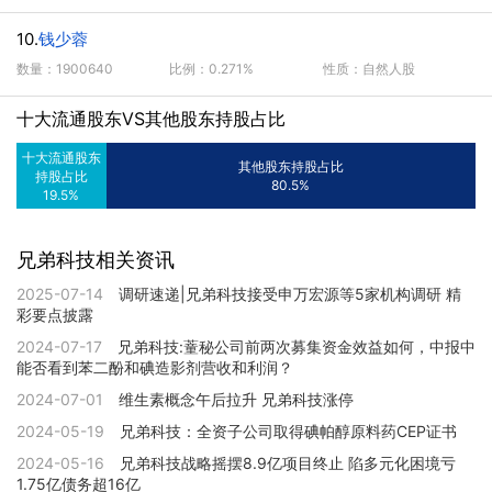
10.
钱少蓉
数量：1900640
比例：0.271%
性质：自然人股
十大流通股东VS其他股东持股占比
十大流通股东
其他股东持股占比
持股占比
80.5%
19.5%
兄弟科技相关资讯
2025-07-14
调研速递|兄弟科技接受申万宏源等5家机构调研 精
彩要点披露
2024-07-17
兄弟科技:蕫秘公司前两次募集资金效益如何，中报中
能否看到苯二酚和碘造影剂营收和利润？
2024-07-01
维生素概念午后拉升 兄弟科技涨停
2024-05-19
兄弟科技：全资子公司取得碘帕醇原料药CEP证书
2024-05-16
兄弟科技战略摇摆8.9亿项目终止 陷多元化困境亏
1.75亿债务超16亿