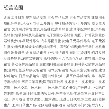
经营范围
金属工具制造;塑料制品制造;五金产品批发;五金产品零售;建筑用金
属配件销售;风动和电动工具销售;塑料制品销售;灯具销售;照明器具
销售;文具用品零售;文具用品批发;家具销售;家具零配件销售;户外用
品销售;包装材料及制品销售;电子测量仪器销售;绘图、计算及测量仪
器销售;汽车零配件零售;汽车零配件批发;电子元器件零售;电子元器
件批发;电气机械设备销售;机械零件、零部件销售;电子元器件与机电
组件设备销售;金属制品销售;办公用品销售;日用百货销售;幻灯及投
影设备销售;消防器材销售;涂料销售(不含危险化学品);物料搬运装备
销售;劳动保护用品销售;智能物料搬运装备销售;特种劳动防护用品销
售;金属切割及焊接设备销售;电气设备销售;泵及真空设备销售;建筑
材料销售;日用杂品销售;润滑油销售;第二类医疗器械销售;第一类医
疗器械销售;医用口罩零售;医用口罩批发;技术服务、技术开发、技术
咨询、技术交流、技术转让、技术推广;软件开发;广告设计、代理;广
告制作(除依法须经批准的项目外,凭营业执照依法自主开展经营活
动)。许可项目:货物进出口;技术进出口;进出口代理;第二类医疗器械
生产;医用口罩生产(依法须经批准的项目,经相关部门批准后方可开