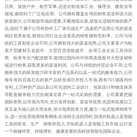
日用、旅游户外、航空军事,还是在制造加工业、修理业、建筑业等
领域,都得到了广泛地应用。公司拥有覆盖全球的销售渠道和强大的
研发能力,公司根据市场的需要,不断推陈出新,研发出适销对路的新产
品,组织下属子公司和协作工厂来完成生产,迅速把产品用公司的渠道
销往世界各地,获得比同行业企业更高的销售额和毛利率。公司与传
统的工具制造企业不同,公司拥有强大的渠道优势,公司主要客户为欧
美大型建材五金超市、大型百货连锁超市、全球工业企业工具供应
商、欧美专业汽配连锁等,能绕过国内外中间商直接面对大型连锁终
端进行销售,获取更多的渠道利润。公司与传统的外贸企业不同,公司
拥有强大的研发能力和丰富的产品系列以及一站式的服务能力,公司
每年有四百项左右的新产品研发成功并投入市场,拥有701项国内外
专利,上万种的产品以及公司先进的工业设计、包装设计和物流体系
等配套服务能力完全能满足客户一站式采购的需要。公司紧紧把握
国际形势,以市场为导向,充分发挥创新、渠道等优势,巩固和拓展以工
具五金为核心的主营业务;加大电商投资力度,建立一站式电商销售平
台,进一步拓宽电商销售网络;在深耕主业的同时,加强对机器人及智能
工具的研发、生产、销售和投入,开拓机器人及智能工具市场,以打造
一个稳健经营、持续增长、健康发展的高科技智能化国际企业。