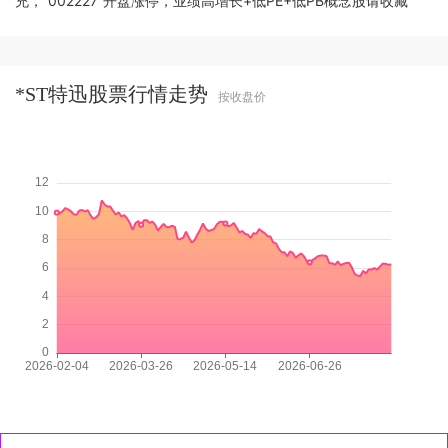
充，“002227”开盘涨停，业绩高增长+低PE+低PB概念股请收藏
*ST特迅股票行情走势
按收盘价